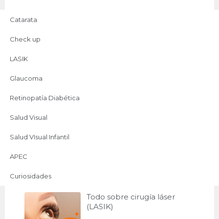
Catarata
Lo más leído
Check up
Todo sobre la catarata
LASIK
Glaucoma
Retinopatía Diabética
Salud Visual
Todo sobre el check up
oftalmológico
Salud VIsual Infantil
APEC
Curiosidades
Todo sobre cirugía láser
(LASIK)