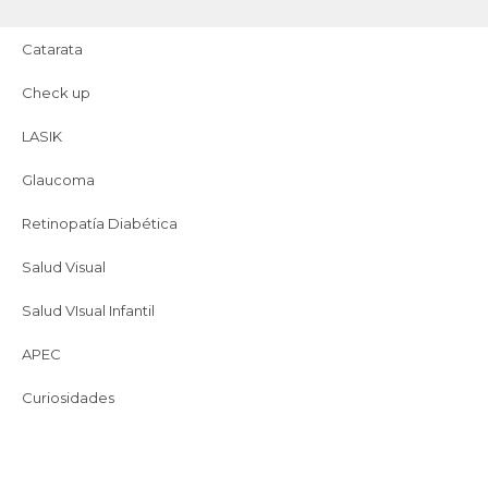
Catarata
Check up
LASIK
hospitalapec
Glaucoma
Retinopatía Diabética
¡Síguenos en Instagram!
Salud Visual
Salud VIsual Infantil
APEC
Curiosidades