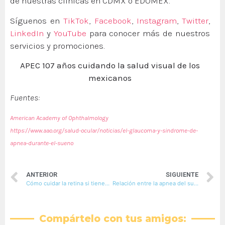
de nuestras clínicas en CDMX o EDOMEX.
Síguenos en
TikTok
,
Facebook
,
Instagram
,
Twitter
,
LinkedIn
y
YouTube
para conocer más de nuestros
servicios y promociones.
APEC 107 años cuidando la salud visual de los
mexicanos
Fuentes:
American Academy of Ophthalmology
https://www.aao.org/salud-ocular/noticias/el-glaucoma-y-sindrome-de-
apnea-durante-el-sueno
ANTERIOR
SIGUIENTE
Cómo cuidar la retina si tienes diabetes
Relación entre la apnea del sueño con el glaucoma
Compártelo con tus amigos: