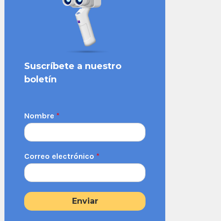
Suscríbete a nuestro
boletín
Nombre
*
Correo electrónico
*
Enviar