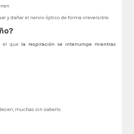
enen
l y dañar el nervio óptico de forma irreversible.
eño?
n el que
la respiración se interrumpe mientras
decen, muchas sin saberlo.