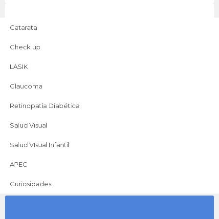
Catarata
Lo más leído
Check up
Todo sobre la catarata
LASIK
Glaucoma
Todo sobre el check up
oftalmológico
Retinopatía Diabética
Salud Visual
Todo sobre cirugía láser
(LASIK)
Salud VIsual Infantil
APEC
Curiosidades