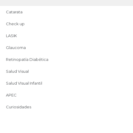
Catarata
Check up
LASIK
hospitalapec
Glaucoma
Retinopatía Diabética
¡Síguenos en Instagram!
Salud Visual
Salud VIsual Infantil
APEC
Curiosidades