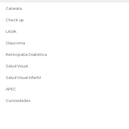
Catarata
Check up
LASIK
hospitalapec
Glaucoma
Retinopatía Diabética
¡Síguenos en Instagram!
Salud Visual
Salud VIsual Infantil
APEC
Curiosidades