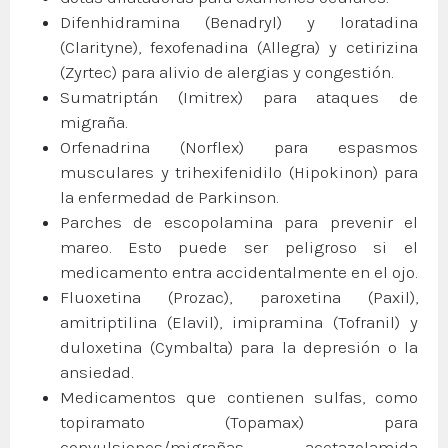
Difenhidramina (Benadryl) y loratadina
(Clarityne), fexofenadina (Allegra) y cetirizina
(Zyrtec) para alivio de alergias y congestión.
Sumatriptán (Imitrex) para ataques de
migraña.
Orfenadrina (Norflex) para espasmos
musculares y trihexifenidilo (Hipokinon) para
la enfermedad de Parkinson.
Parches de escopolamina para prevenir el
mareo. Esto puede ser peligroso si el
medicamento entra accidentalmente en el ojo.
Fluoxetina (Prozac), paroxetina (Paxil),
amitriptilina (Elavil), imipramina (Tofranil) y
duloxetina (Cymbalta) para la depresión o la
ansiedad.
Medicamentos que contienen sulfas, como
topiramato (Topamax) para
convulsiones/migrañas, acetazolamida