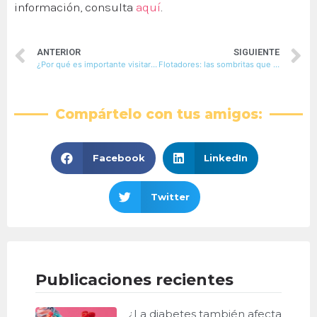
información, consulta
aquí
.
ANTERIOR
SIGUIENTE
¿Por qué es importante visitar una clínica oftalmológica?
Flotadores: las sombritas que no acompañan
Compártelo con tus amigos:
Facebook
LinkedIn
Twitter
Publicaciones recientes
¿La diabetes también afecta