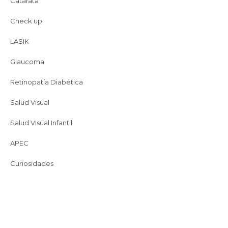
Catarata
Check up
LASIK
hospitalapec
Glaucoma
Retinopatía Diabética
¡Síguenos en Instagram!
Salud Visual
Salud VIsual Infantil
APEC
Curiosidades