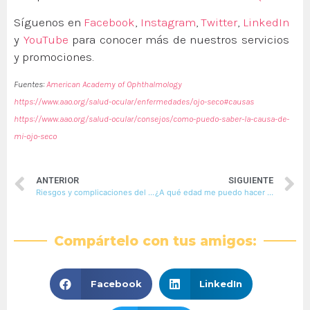
Síguenos en
Facebook
,
Instagram
,
Twitter
,
LinkedIn
y
YouTube
para conocer más de nuestros servicios
y promociones.
Fuentes:
American Academy of Ophthalmology
https://www.aao.org/salud-ocular/enfermedades/ojo-seco#causas
https://www.aao.org/salud-ocular/consejos/como-puedo-saber-la-causa-de-
mi-ojo-seco
ANTERIOR
SIGUIENTE
Riesgos y complicaciones del LASIK
¿A qué edad me puedo hacer la cirugía laser de los ojos?
Compártelo con tus amigos:
Facebook
LinkedIn